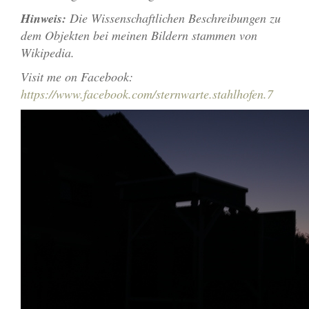
Hinweis:
Die Wissenschaftlichen Beschreibungen zu
dem Objekten bei meinen Bildern stammen von
Wikipedia.
Visit me on Facebook:
https://www.facebook.com/sternwarte.stahlhofen.7