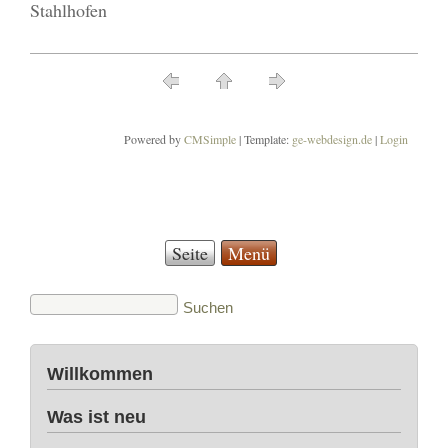
Stahlhofen
Powered by
CMSimple
| Template:
ge-webdesign.de
|
Login
Seite
Menü
Willkommen
Was ist neu