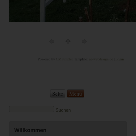
Powered by
CMSimple
| Template:
ge-webdesign.de
|
Login
Seite
Menü
Willkommen